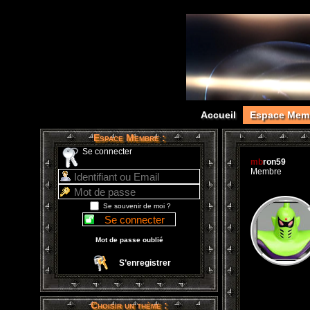
Accueil
Espace Mem
Espace Membre :
Se connecter
mb
ron59
Membre
Se souvenir de moi ?
Mot de passe oublié
S’enregistrer
Choisir un thème :