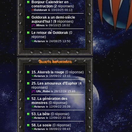
Bonjour Calendrier en
construction
(
2
réponses)
Ω
Goldorak
le 10/10/25 00:13
Goldorak a un demi-siècle
aujourd'hui !
(
9
réponses)
(P)
Minos
le 09/10/25 18:02
Le retour de Goldorak
(0
réponse)
Ψ
Actarus
le 24/08/25 13:50
Sujets Importants
15. Akereb la rouge
(0 réponse)
Ψ
Actarus
le 16/09/22 13:10
25. Les amoureux d'Euphor
(
4
réponses)
(P)
Ufo_Robo
le 28/12/24 15:46
52. La génération des
monstres
(0 réponse)
Ψ
Actarus
le 12/09/22 20:39
53. La bête
(0 réponse)
Ψ
Actarus
le 12/09/22 20:36
58. Le sosie
(0 réponse)
Ψ
Actarus
le 08/09/22 09:43