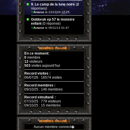
9. Le camp de la lune noire
(
2
réponses)
Ψ
Actarus
le 13/12/24 12:25
Goldorak ep 57 le monstre
enfant
(0 réponse)
Ψ
Actarus
le 06/11/13 01:47
membres on-line :
En ce moment:
0
membre
12
visiteurs
503
visites aujourd’hui
Record visites :
06/07/26 : 16574 visites
Record membres :
09/10/25 : 146 membres
Record simultané :
07/10/25 : 779 visiteurs
09/10/25 : 15 membres
membres on-line :
Aucun membre connect�