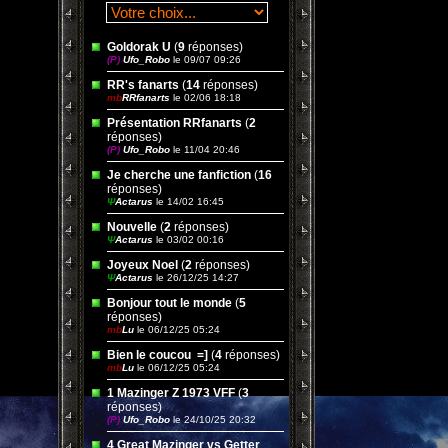
Goldorak U
(
9
réponses)
(P)
Ufo_Robo
le 09/07 09:26
RR's fanarts
(
14
réponses)
mb
RRfanarts
le 02/06 18:18
Présentation RRfanarts
(
2
réponses)
(P)
Ufo_Robo
le 11/04 20:46
Je cherche une fanfiction
(
16
réponses)
Ψ
Actarus
le 14/02 16:45
Nouvelle
(
2
réponses)
Ψ
Actarus
le 03/02 00:16
Joyeux Noel
(
2
réponses)
Ψ
Actarus
le 26/12/25 14:27
Bonjour tout le monde
(
5
réponses)
mb
Lu
le 06/12/25 05:24
Bien le coucou ‌ =]
(
4
réponses)
mb
Lu
le 06/12/25 05:24
1 Mazinger Z 1973 VFF
(
3
réponses)
(P)
Ufo_Robo
le 24/10/25 20:32
4 Great Mazinger vs Getter