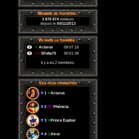
Nombre de visiteurs :
3 976 974
visiteurs
depuis le
04/11/2013
Vu dans la journée :
Ψ
Actarus
08:07:16
mb
SFulla75
00:01:39
Il y a eu 2 membres.
Les plus connectés
1
Ψ
Actarus
2
(P)
Phénicia
3
Ψ
Prince Euphor
4
Ω
Alcor