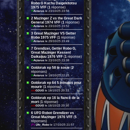
Robo G Kuchu Daigekitotsu
1975 VFF
(
1
réponse)
Ψ
Actarus
le 23/10/25 23:56
2 Mazinger Z vs the Great Dark
General 1974 VFF
(
1
réponse)
Ψ
Actarus
le 23/10/25 23:52
3 Great Mazinger VS Getter
Robo 1975 VFF
(
1
réponse)
Ψ
Actarus
le 23/10/25 23:49
7 Grendizer, Getter Robo G,
Great Mazinger Kessen!
Daikaijuu 1976 VFF
(
1
réponse)
Ψ
Actarus
le 23/10/25 23:38
Goldorak ep 58 le sosie
(
2
réponses)
Ψ
Actarus
le 18/10/25 22:25
Goldorak ep 64 5 minutes pour
mourir
(
1
réponse)
mb
GDUG
le 18/10/25 20:33
Goldorak ep 16 la fiancé de la
mort
(
1
réponse)
mb
GDUG
le 18/10/25 20:30
6 UFO Robot Grendizer vs
Great Mazinger 1976 VFF
(
5
réponses)
(P)
Ufo_Robo
le 17/10/25 21:57