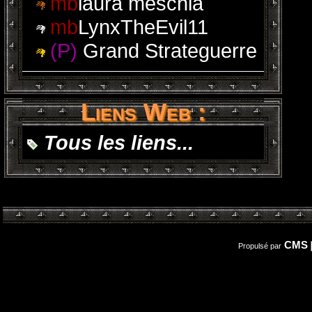
mb
laura meschia
mb
LynxTheEvil11
(P)
Grand Strateguerre
Liens Web :
Tous les liens...
CMS
Propulsé par