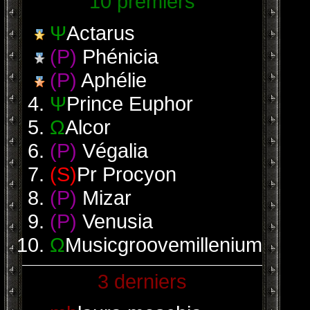
10 premiers
Ψ
Actarus
(P)
Phénicia
(P)
Aphélie
Ψ
Prince Euphor
Ω
Alcor
(P)
Végalia
(S)
Pr Procyon
(P)
Mizar
(P)
Venusia
Ω
Musicgroovemillenium
3 derniers