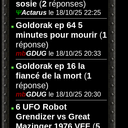
sosie
(
2
réponses)
Ψ
Actarus
le 18/10/25 22:25
Goldorak ep 64 5
minutes pour mourir
(
1
réponse)
mb
GDUG
le 18/10/25 20:33
Goldorak ep 16 la
fiancé de la mort
(
1
réponse)
mb
GDUG
le 18/10/25 20:30
6 UFO Robot
Grendizer vs Great
Mazinger 1976 VFF
(
5