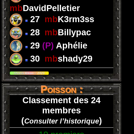
mb
DavidPelletier
27
mb
K3rm3ss
28
mb
Billypac
29
(P)
Aphélie
30
mb
shady29
Module
Kikan
©
2023
Poisson :
Classement des 24
membres
(
)
Consulter l’historique