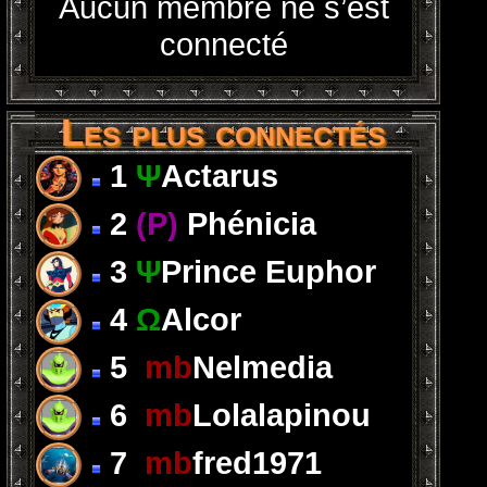
Aucun membre ne s’est
connecté
Les plus connectés
1
Ψ
Actarus
2
(P)
Phénicia
3
Ψ
Prince Euphor
4
Ω
Alcor
5
mb
Nelmedia
6
mb
Lolalapinou
7
mb
fred1971