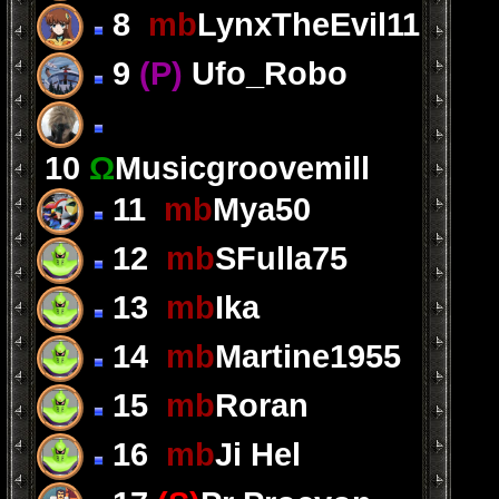
8
mb
LynxTheEvil11
9
(P)
Ufo_Robo
10
Ω
Musicgroovemill
11
mb
Mya50
12
mb
SFulla75
13
mb
Ika
14
mb
Martine1955
15
mb
Roran
16
mb
Ji Hel