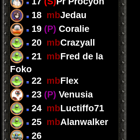
17
(S)
Pr Procyon
18
mb
Jedau
19
(P)
Coralie
20
mb
Crazyall
21
mb
Fred de la
Foko
22
mb
Flex
23
(P)
Venusia
24
mb
Luctiffo71
25
mb
Alanwalker
26