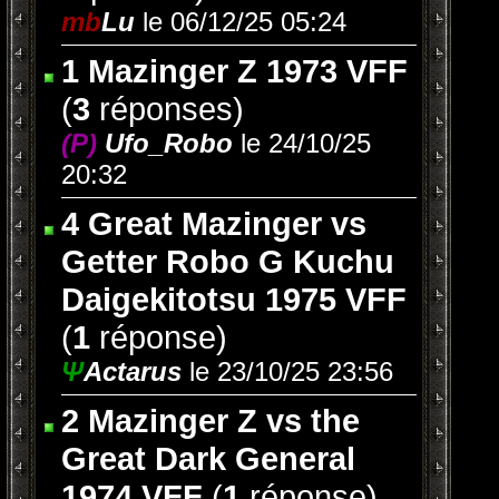
mb
Lu
le 06/12/25 05:24
1 Mazinger Z 1973 VFF
(
3
réponses)
(P)
Ufo_Robo
le 24/10/25
20:32
4 Great Mazinger vs
Getter Robo G Kuchu
Daigekitotsu 1975 VFF
(
1
réponse)
Ψ
Actarus
le 23/10/25 23:56
2 Mazinger Z vs the
Great Dark General
1974 VFF
(
1
réponse)