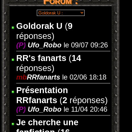
Forum :
Goldorak U
(
9
réponses)
(P)
Ufo_Robo
le 09/07 09:26
RR's fanarts
(
14
réponses)
mb
RRfanarts
le 02/06 18:18
Présentation
RRfanarts
(
2
réponses)
(P)
Ufo_Robo
le 11/04 20:46
Je cherche une