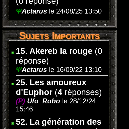
(0 réponse)
Ψ
Actarus
le 24/08/25 13:50
Sujets Importants
15. Akereb la rouge
(0
réponse)
Ψ
Actarus
le 16/09/22 13:10
25. Les amoureux
d'Euphor
(
4
réponses)
(P)
Ufo_Robo
le 28/12/24
15:46
52. La génération des