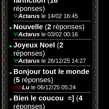
fanfiction
(
16
réponses)
Ψ
Actarus
le 14/02 16:45
Nouvelle
(
2
réponses)
Ψ
Actarus
le 03/02 00:16
Joyeux Noel
(
2
réponses)
Ψ
Actarus
le 26/12/25 14:27
Bonjour tout le monde
(
5
réponses)
mb
Lu
le 06/12/25 05:24
Bien le coucou ‌ =]
(
4
réponses)