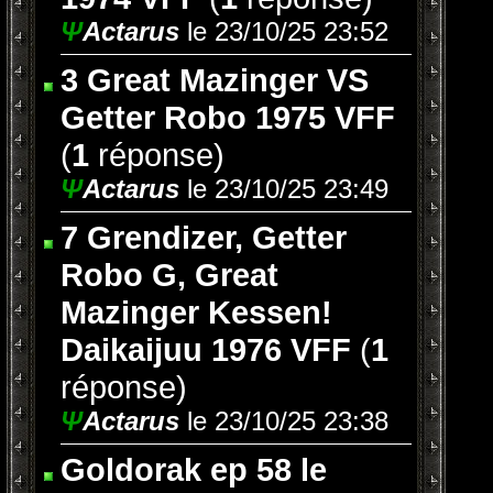
Ψ
Actarus
le 23/10/25 23:52
3 Great Mazinger VS
Getter Robo 1975 VFF
(
1
réponse)
Ψ
Actarus
le 23/10/25 23:49
7 Grendizer, Getter
Robo G, Great
Mazinger Kessen!
Daikaijuu 1976 VFF
(
1
réponse)
Ψ
Actarus
le 23/10/25 23:38
Goldorak ep 58 le