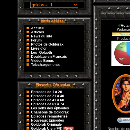
Menu général :
Ψ
Acta
Accueil
Webmas
Articles
News du site
Product
Forum
Photos de Goldorak
Livre d'or
Les_Golgoth
Doublage en Français
Vidéos Bonus
Telechargements
Episodes Goldorak :
Episodes de 1 à 20
Episodes de 21 à 40
Episodes de 41 à 60
Episodes de 61 à 74
Les sons des épisodes
Chansons de Goldorak
Episodes remasterisé
Nouveaux Episodes
Goldorak Originale
Goldorak U en (FR)
Nombre de po