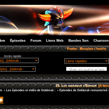
bre
Épisodes
Forum
Liens Web
Bandes Son
Chanson
Forum :
Masquer l’entête
Accès rapide :
25. Les amoureux d'Euphor
[4 répo
um
»
Les épisodes et vidéo de Goldorak :
»
Episodes de Goldorak remasterisé 