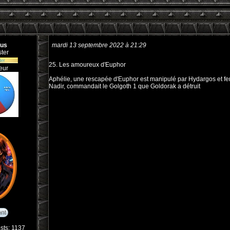
rus
mardi 13 septembre 2022 à 21:29
ter
25. Les amoureux d'Euphor
eur
Aphélie, une rescapée d'Euphor est manipulé par Hydargos et fen
Nadir, commandait le Golgoth 1 que Goldorak a détruit
sts: 1137