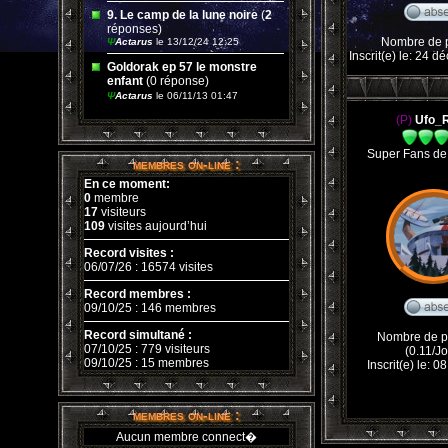
9. Le camp de la lune noire
(
2
réponses)
Nombre de p
Ψ
Actarus
le 13/12/24 12:25
Inscrit(e) le: 24 
Goldorak ep 57 le monstre
enfant
(0 réponse)
Ψ
Actarus
le 06/11/13 01:47
(P)
Ufo_
Super Fans de
membres on-line :
En ce moment:
0
membre
17
visiteurs
109
visites aujourd’hui
Record visites :
06/07/26 : 16574 visites
Record membres :
09/10/25 : 146 membres
Record simultané :
Nombre de p
07/10/25 : 779 visiteurs
(0.11/Jo
09/10/25 : 15 membres
Inscrit(e) le: 
membres on-line :
Aucun membre connect�