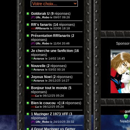
Goldorak U
(
9
réponses)
(P)
Ufo_Robo
le 09/07 09:26
RR's fanarts
(
14
réponses)
mb
RRfanarts
le 02/06 18:18
Présentation RRfanarts
(
2
réponses)
Sponsor
(P)
Ufo_Robo
le 11/04 20:46
Je cherche une fanfiction
(
16
réponses)
Ψ
Actarus
le 14/02 16:45
Nouvelle
(
2
réponses)
Ψ
Actarus
le 03/02 00:16
Joyeux Noel
(
2
réponses)
Ψ
Actarus
le 26/12/25 14:27
Bonjour tout le monde
(
5
réponses)
mb
Lu
le 06/12/25 05:24
Bien le coucou ‌ =]
(
4
réponses)
mb
Lu
le 06/12/25 05:24
mb
gol
1 Mazinger Z 1973 VFF
(
3
réponses)
Newbi
(P)
Ufo_Robo
le 24/10/25 20:32
4 Great Mazinger vs Getter