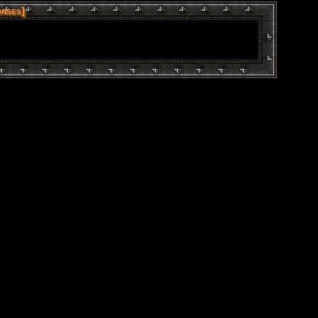
nses]
: