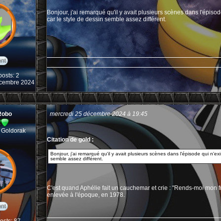
Bonjour, j'ai remarqué qu'il y avait plusieurs scènes dans l'épisod
car le style de dessin semble assez différent.
osts: 2
décembre 2024
Robo
mercredi 25 décembre 2024 à 19:45
 Goldorak
Citation de gold :
Bonjour, j'ai remarqué qu'il y avait plusieurs scènes dans l'épisode qui n'exi
semble assez différent.
C'est quand Aphélie fait un cauchemar et crie : "Rends-moi mon fr
enlevée à l'époque, en 1978.