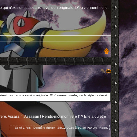
e qui n'existent pas dans la version originale. D'où viennent-t-elle,
stent pas dans la version originale. D'où viennent-t-elle, car le style de dessin
ère. Assassin, Assassin ! Rends-moi mon frère !" ? Elle a dû être
Édité 1 fois - Dernière édition: 25/12/2024 à 19:46 Par Ufo_Robo.