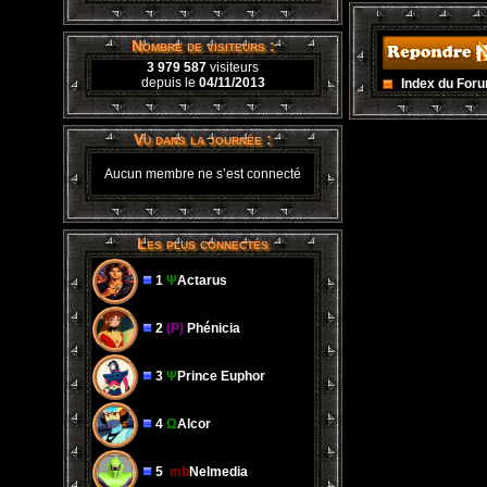
Nombre de visiteurs :
3 979 587
visiteurs
depuis le
04/11/2013
Index du For
Vu dans la journée :
Aucun membre ne s’est connecté
Les plus connectés
1
Ψ
Actarus
2
(P)
Phénicia
3
Ψ
Prince Euphor
4
Ω
Alcor
5
mb
Nelmedia