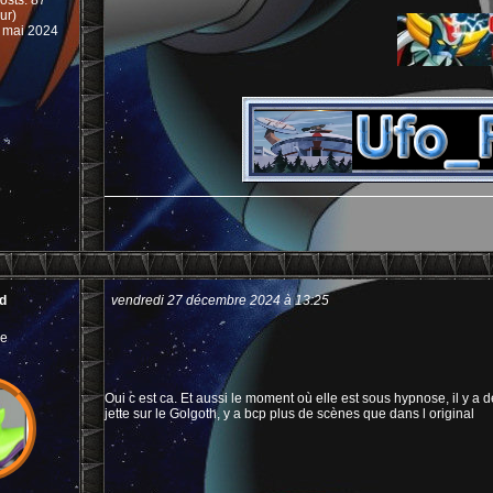
osts: 87
ur)
08 mai 2024
d
vendredi 27 décembre 2024 à 13:25
e
Oui c est ca. Et aussi le moment où elle est sous hypnose, il y a 
jette sur le Golgoth, y a bcp plus de scènes que dans l original