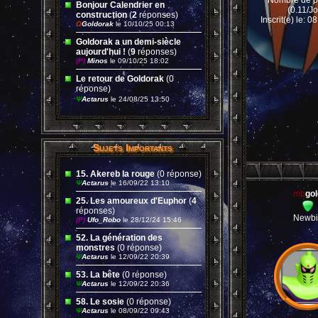
Nombre de p
Bonjour Calendrier en
(0.11/Jo
construction
(
2
réponses)
Inscrit(e) le: 
Ω
Goldorak
le 10/10/25 00:13
Goldorak a un demi-siècle
aujourd'hui !
(
9
réponses)
(P)
Minos
le 09/10/25 18:02
Le retour de Goldorak
(0
réponse)
Ψ
Actarus
le 24/08/25 13:50
Sujets Importants
15. Akereb la rouge
(0 réponse)
Ψ
Actarus
le 16/09/22 13:10
mb
gol
25. Les amoureux d'Euphor
(
4
réponses)
Newbi
(P)
Ufo_Robo
le 28/12/24 15:46
52. La génération des
monstres
(0 réponse)
Ψ
Actarus
le 12/09/22 20:39
53. La bête
(0 réponse)
Ψ
Actarus
le 12/09/22 20:36
58. Le sosie
(0 réponse)
Ψ
Actarus
le 08/09/22 09:43