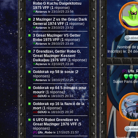
Robo G Kuchu Daigekitotsu
1975 VFF
(
1
réponse)
Ψ
Actarus
le 23/10/25 23:56
2 Mazinger Z vs the Great Dark
General 1974 VFF
(
1
réponse)
Ψ
Actarus
le 23/10/25 23:52
3 Great Mazinger VS Getter
Robo 1975 VFF
(
1
réponse)
Ψ
Actarus
le 23/10/25 23:49
Nombre de p
7 Grendizer, Getter Robo G,
Inscrit(e) le: 24 
Great Mazinger Kessen!
Daikaijuu 1976 VFF
(
1
réponse)
Ψ
Actarus
le 23/10/25 23:38
(P)
Ufo_
Goldorak ep 58 le sosie
(
2
réponses)
Ψ
Actarus
le 18/10/25 22:25
Super Fans de
Goldorak ep 64 5 minutes pour
mourir
(
1
réponse)
mb
GDUG
le 18/10/25 20:33
Goldorak ep 16 la fiancé de la
mort
(
1
réponse)
mb
GDUG
le 18/10/25 20:30
6 UFO Robot Grendizer vs
Great Mazinger 1976 VFF
(
5
réponses)
(P)
Ufo_Robo
le 17/10/25 21:57