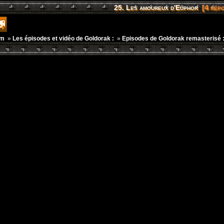
25. Les amoureux d'Euphor
[4 répo
um
»
Les épisodes et vidéo de Goldorak :
»
Episodes de Goldorak remasterisé 