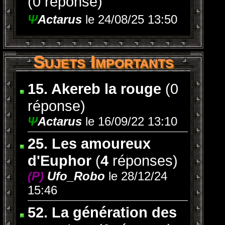
(0 réponse)
Ψ
Actarus
le 24/08/25 13:50
Sujets Importants
15. Akereb la rouge
(0
réponse)
Ψ
Actarus
le 16/09/22 13:10
25. Les amoureux
d'Euphor
(
4
réponses)
(P)
Ufo_Robo
le 28/12/24
15:46
52. La génération des