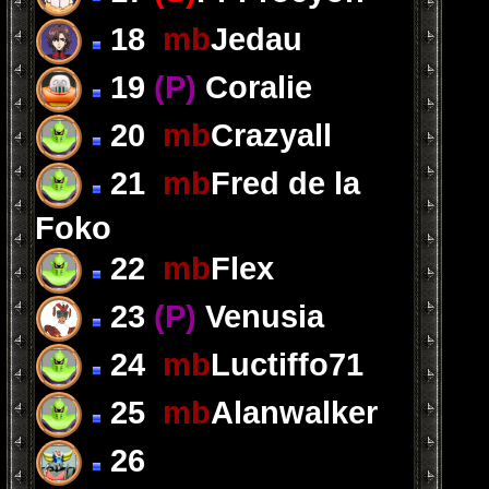
18
mb
Jedau
19
(P)
Coralie
20
mb
Crazyall
21
mb
Fred de la
Foko
22
mb
Flex
23
(P)
Venusia
24
mb
Luctiffo71
25
mb
Alanwalker
26