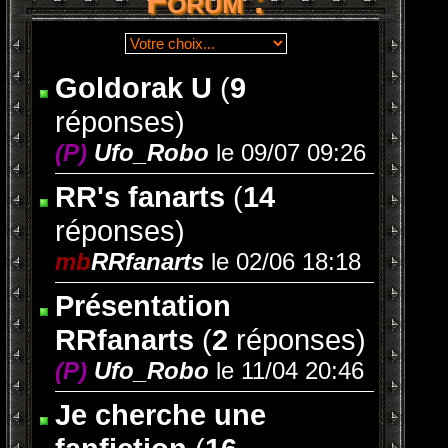
Forum :
Goldorak U
(
9
réponses)
(P)
Ufo_Robo
le 09/07 09:26
RR's fanarts
(
14
réponses)
mb
RRfanarts
le 02/06 18:18
Présentation
RRfanarts
(
2
réponses)
(P)
Ufo_Robo
le 11/04 20:46
Je cherche une