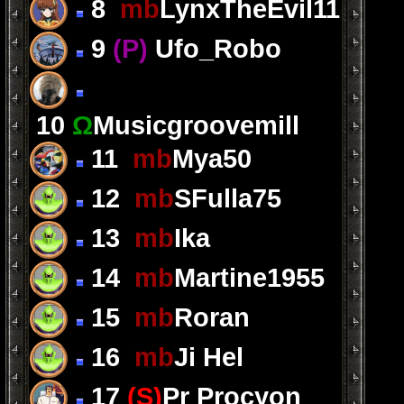
8
mb
LynxTheEvil11
9
(P)
Ufo_Robo
10
Ω
Musicgroovemill
11
mb
Mya50
12
mb
SFulla75
13
mb
Ika
14
mb
Martine1955
15
mb
Roran
16
mb
Ji Hel
17
(S)
Pr Procyon