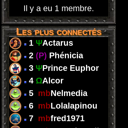
Il y a eu 1 membre.
Les plus connectés
1
Ψ
Actarus
2
(P)
Phénicia
3
Ψ
Prince Euphor
4
Ω
Alcor
5
mb
Nelmedia
6
mb
Lolalapinou
7
mb
fred1971