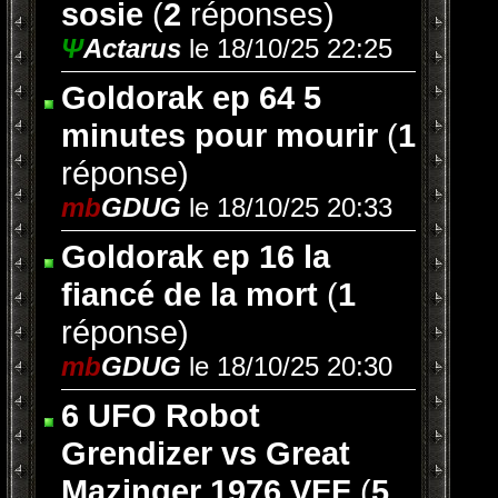
sosie
(
2
réponses)
Ψ
Actarus
le 18/10/25 22:25
Goldorak ep 64 5
minutes pour mourir
(
1
réponse)
mb
GDUG
le 18/10/25 20:33
Goldorak ep 16 la
fiancé de la mort
(
1
réponse)
mb
GDUG
le 18/10/25 20:30
6 UFO Robot
Grendizer vs Great
Mazinger 1976 VFF
(
5