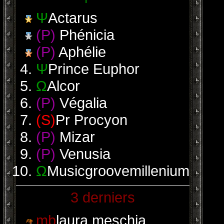
Ψ
Actarus
(P)
Phénicia
(P)
Aphélie
Ψ
Prince Euphor
Ω
Alcor
(P)
Végalia
(S)
Pr Procyon
(P)
Mizar
(P)
Venusia
Ω
Musicgroovemillenium
3 derniers
mb
laura meschia