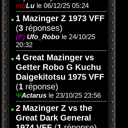
mb
Lu
le 06/12/25 05:24
1 Mazinger Z 1973 VFF
(
3
réponses)
(P)
Ufo_Robo
le 24/10/25
20:32
4 Great Mazinger vs
Getter Robo G Kuchu
Daigekitotsu 1975 VFF
(
1
réponse)
Ψ
Actarus
le 23/10/25 23:56
2 Mazinger Z vs the
Great Dark General
1974 VFF
(
1
réponse)