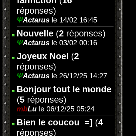
fanfiction
(
16
réponses)
Ψ
Actarus
le 14/02 16:45
Nouvelle
(
2
réponses)
Ψ
Actarus
le 03/02 00:16
Joyeux Noel
(
2
réponses)
Ψ
Actarus
le 26/12/25 14:27
Bonjour tout le monde
(
5
réponses)
mb
Lu
le 06/12/25 05:24
Bien le coucou ‌ =]
(
4
réponses)