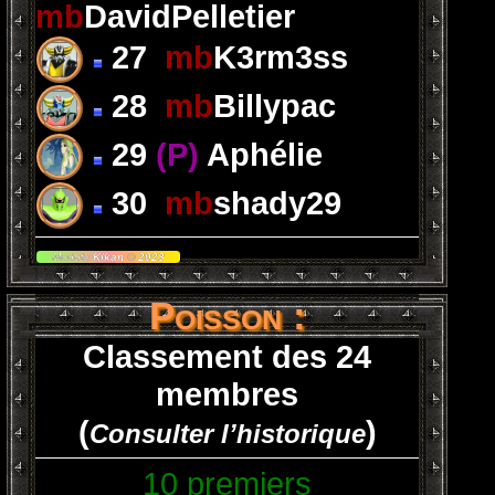
mb
DavidPelletier
27
mb
K3rm3ss
28
mb
Billypac
29
(P)
Aphélie
30
mb
shady29
Module
Kikan
©
2023
Poisson :
Classement des 24
membres
(
)
Consulter l’historique
10 premiers