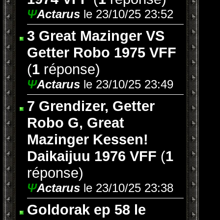
Ψ
Actarus
le 23/10/25 23:52
3 Great Mazinger VS
Getter Robo 1975 VFF
(
1
réponse)
Ψ
Actarus
le 23/10/25 23:49
7 Grendizer, Getter
Robo G, Great
Mazinger Kessen!
Daikaijuu 1976 VFF
(
1
réponse)
Ψ
Actarus
le 23/10/25 23:38
Goldorak ep 58 le