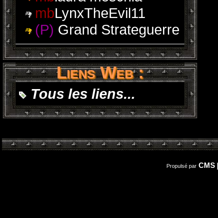
mb
LynxTheEvil11
(P)
Grand Strateguerre
Liens Web :
Tous les liens...
CMS
Propulsé par